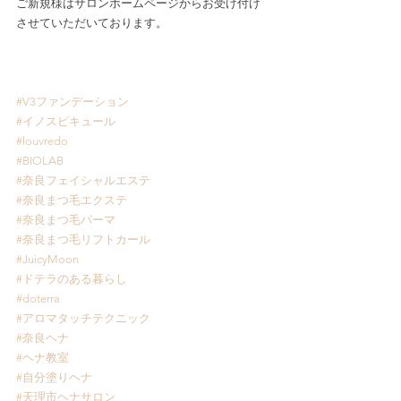
ご新規様はサロンホームページからお受け付け
させていただいております。
#V3ファンデーション
#イノスピキュール
#louvredo
#BIOLAB
#奈良フェイシャルエステ
#奈良まつ毛エクステ
#奈良まつ毛パーマ
#奈良まつ毛リフトカール
#JuicyMoon
#ドテラのある暮らし
#doterra
#アロマタッチテクニック
#奈良ヘナ
#ヘナ教室
#自分塗りヘナ
#天理市ヘナサロン