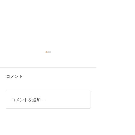
コメント
コメントを追加…
伊良コーラは、いよしコ
復元ドライヤー®︎
ーラへ
登場です