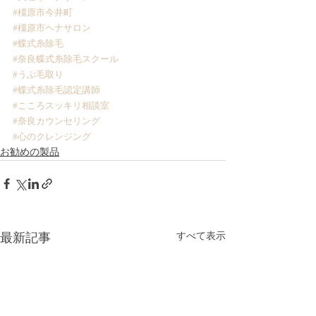
#橿原市今井町
#橿原市ヘナサロン
#蝶式糸除毛
#奈良蝶式糸除毛スクール
#うぶ毛取り
#蝶式糸除毛認定講師
#こころスッキリ相談室
#奈良カウンセリング
#心のクレンジング
お勧めの製品
すべて表示
最新記事