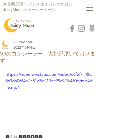
​奈良県天理市 アンチエイジングサロン
JuicyMoon ジューシームーン
JuicyMoon
2022年6月4日
V3のコンシーラー、大好評頂いておりま
す
https://video.wixstatic.com/video/66fef7_4f0c
863da0664b2a81d5e213dc99c923/480p/mp4/f
ile.mp4
🆅③💛 🆂🅴🆁🅸🅴🆂