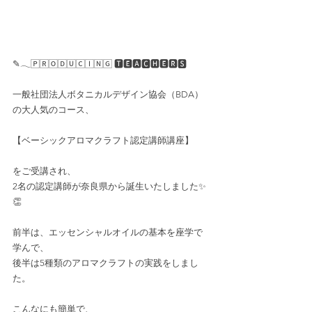
✎𓂃🄿🅁🄾🄳🅄🄲🄸🄽🄶 🆃🅴🅰︎🅲🅷🅴🆁🆂
一般社団法人ボタニカルデザイン協会（BDA）
の大人気のコース、
【ベーシックアロマクラフト認定講師講座】
をご受講され、
2名の認定講師が奈良県から誕生いたしました✨
👏
前半は、エッセンシャルオイルの基本を座学で
学んで、
後半は5種類のアロマクラフトの実践をしまし
た。
こんなにも簡単で、