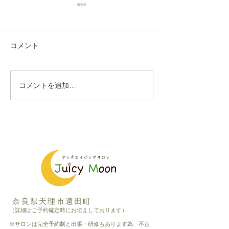
コメント
コメントを追加…
ミネラル燻製ベーコン講
アロマタッチ体
座、楽しんでいただけま
会、相互に最高
した
す
奈良県天理市遠田町
（詳細はご予約確定時にお伝えしております）
※サロンは完全予約制と出張・研修もあります為、不定