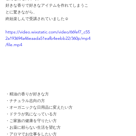
好きな香りで好きなアイテムを作れてしまうこ
とに驚きながら、
終始楽しんで受講されていました☺️
https://video.wixstatic.com/video/66fef7_c55
2a193694a46eaada51eafb4eebb22/360p/mp4
/file.mp4
・精油の香りが好きな方
・ナチュラル志向の方
・オーガニックな日用品に変えたい方
・ドテラが気になっている方
・ご家族の健康を守りたい方
・お薬に頼らない生活を望む方
・アロマでお仕事をしたい方