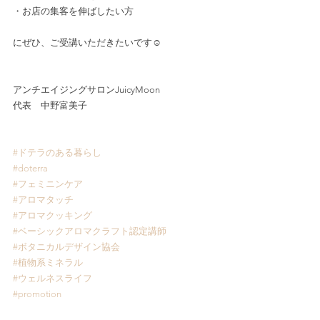
・お店の集客を伸ばしたい方
にぜひ、ご受講いただきたいです☺️
アンチエイジングサロンJuicyMoon
代表　中野富美子
#ドテラのある暮らし
#doterra
#フェミニンケア
#アロマタッチ
#アロマクッキング
#ベーシックアロマクラフト認定講師
#ボタニカルデザイン協会
#植物系ミネラル
#ウェルネスライフ
#promotion