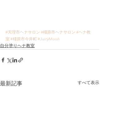
#天理市ヘナサロン
#橿原市ヘナサロン
#ヘナ教
室
#橿原市今井町
#JuicyMoon
自分塗りヘナ教室
すべて表示
最新記事