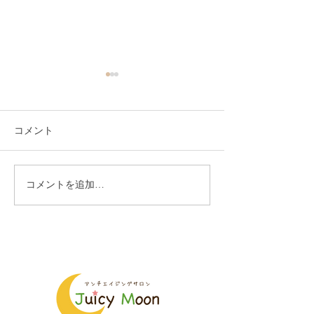
コメント
コメントを追加…
年内最後のヘナ教室も盛
自分で塗れるよ
り上がりました
る、ヘナ教室