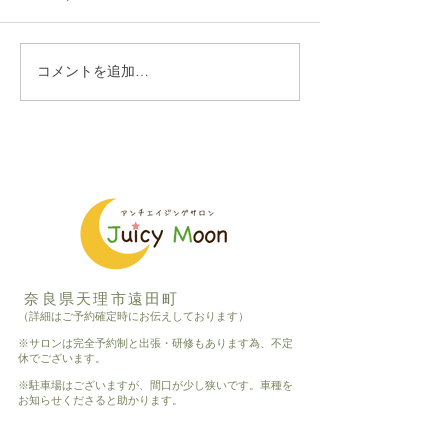
コメントを追加…
古民家サロンのアンティ
昭和の赤い郵便
ーク
来ました
奈良県天理市遠田町
（詳細はご予約確定時にお伝えしております）
※サロンは完全予約制と出張・研修もあります為、不定
休でございます。
※駐車場はございますが、間口が少し狭いです。車種を
お知らせくださると助かります。