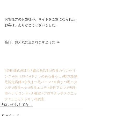
お客様方のお嬢様や、サイトをご覧になられた
お客様、ありがとうございました。
当日、お天気に恵まれますように..☺️
#奈良蝶式糸除毛
#蝶式糸除毛
#奈良カウンセリ
ング
#doTERRA
#ドテラのある暮らし
#蝶式糸除
毛認定講師
#奈良まつ毛パーマ
#奈良まつ毛エク
ステ
#奈良ヘナ
#奈良エステ
#奈良アロマ
#天理
市ヘナサロン
#ヘナ教室
#アロマタッチテクニッ
ク
#こころスッキリ相談室
サロンのおもてなし