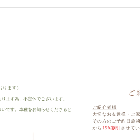
古民家サロンのアンティーク
昭和
した
おります）
あります為、不定休でございます。
ご紹介者様
狭いです。車種をお知らせくださると
大切なお友達様・ご
その方のご予約日施
から
15%割引
させて