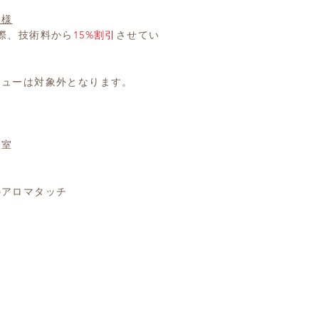
規様
際、技術料から
15%割引
させてい
ニューは対象外となります。
談室
ー
のアロマタッチ