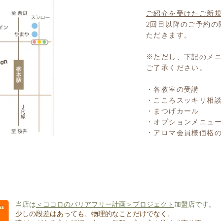
ご紹介を受けたご新
2回目以降のご予約の
ただきます。
※ただし、下記のメ
ご了承ください。
・各教室の受講
・こころスッキリ相
・まつげカール
・オプションメニュ
・アロマ会員様価格
当店は
＜ココロのバリアフリー計画＞プロジェクト
加盟店です。
少しの段差はあっても、物理的なことだけでなく、