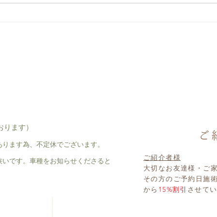
古民家サロンのアンティーク
昭和
した
おります）
あります為、不定休でございます。
ご紹介者様
狭いです。車種をお知らせくださると
大切なお友達様・ご
その方のご予約日施
から
15%割引
させて