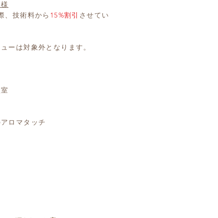
規様
際、技術料から
15%割引
させてい
ニューは対象外となります。
談室
ー
のアロマタッチ