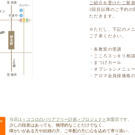
ご紹介を受けたご新
2回目以降のご予約の
ただきます。
※ただし、下記のメ
ご了承ください。
・各教室の受講
・こころスッキリ相
・まつげカール
・オプションメニュ
・アロマ会員様価格
当店は
＜ココロのバリアフリー計画＞プロジェクト
加盟店です。
少しの段差はあっても、物理的なことだけでなく、
障がいがある方や妊婦の方、ご年配の方に心を込めて寄り添い、