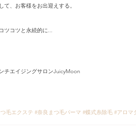
して、お客様をお出迎えする。
ツコツと永続的に...
エイジングサロンJuicyMoon  
まつ毛エクステ
#奈良まつ毛パーマ
#蝶式糸除毛
#アロマ