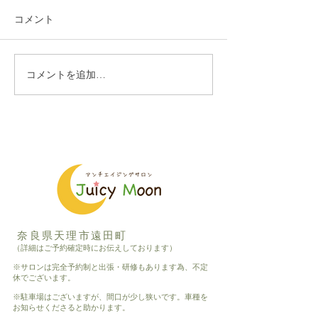
コメント
コメントを追加…
年内最後のヘナ教室も盛
自分で塗れるよ
り上がりました
る、ヘナ教室
奈良県天理市遠田町
（詳細はご予約確定時にお伝えしております）
※サロンは完全予約制と出張・研修もあります為、不定
休でございます。
※駐車場はございますが、間口が少し狭いです。車種を
お知らせくださると助かります。