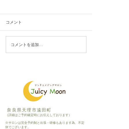
コメント
コメントを追加…
第二回ねぶっかマルシェ
第一回ねぶっか
開催します
ェ、大盛況にて
した
奈良県天理市遠田町
（詳細はご予約確定時にお伝えしております）
※サロンは完全予約制と出張・研修もあります為、不定
休でございます。