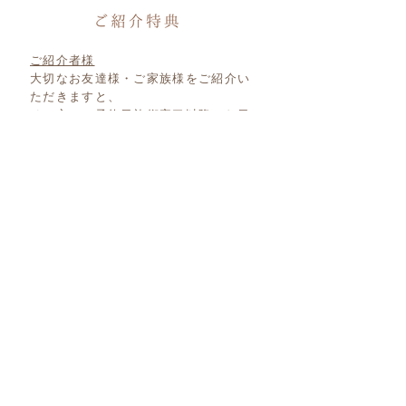
ご紹介者様
大切なお友達様・ご家族様をご紹介い
ただきますと、
その方のご予約日施術完了以降のお日
にちで、技術料から
15%割引
させてい
ただきます。
ご紹介を受けたご新規様
2回目以降のご予約の際、技術料から
15%割引
させていただきます。
※ただし、下記のメニューは対象外と
なります。
ご了承ください。
・各教室の受講
・こころスッキリ相談室
・まつげカール
・オプションメニュー