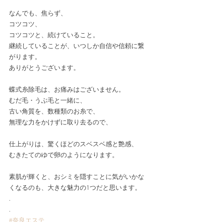
なんでも、焦らず、﻿
コツコツ、﻿
コツコツと、続けていること。﻿
継続していることが、いつしか自信や信頼に繋
がります。﻿
ありがとうございます。﻿
蝶式糸除毛は、お﻿痛みはございません。﻿
むだ毛・うぶ毛と一緒に、﻿
古い角質を、数種類のお糸で、﻿
無理な力をかけずに取り去るので、﻿
仕上がりは、驚くほどのスベスベ感と艶感、
むきたてのゆで卵のようになります。﻿
素肌が輝くと、おシミを隠すことに気がいかな
くなるのも、大きな魅力の1つだと思います。﻿
﻿.
.
#奈良エステ