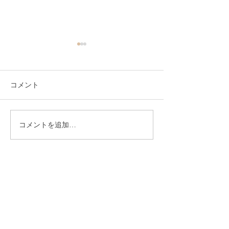
コメント
蝶式糸除毛
コメントを追加…
腕の除毛もお糸
べに..