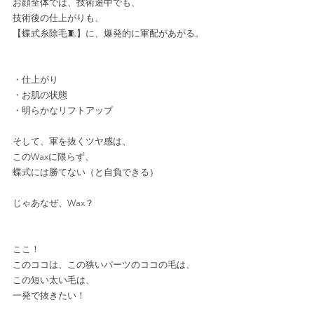
お顔全体では、技術途中でも、﻿
技術後の仕上がりも、﻿
【蝶式糸除毛🧵】に、爆発的に軍配があがる。﻿
・仕上がり﻿
・お肌の状態﻿
・明らかなリフトアップ﻿
そして、軍を抜くツヤ感は、﻿
このWaxに限らず、
蝶式には勝てない（と自負できる）﻿
じゃあなぜ、Wax？﻿
ここ！﻿
このココは、この狭いパーツのココの毛は、﻿
この短い太い毛は、﻿
一発で抜きたい！﻿