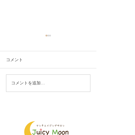
コメント
コメントを追加…
第二回ねぶっかマルシェ
第一回ねぶっか
開催します
ェ、大盛況にて
した