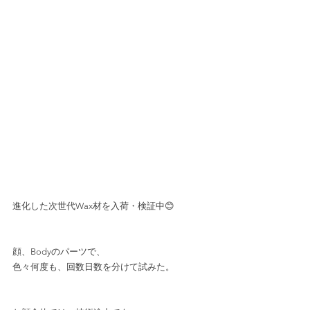
進化した次世代Wax材を入荷・検証中😊﻿
顔、Bodyのパーツで、﻿
色々何度も、回数日数を分けて試みた。﻿