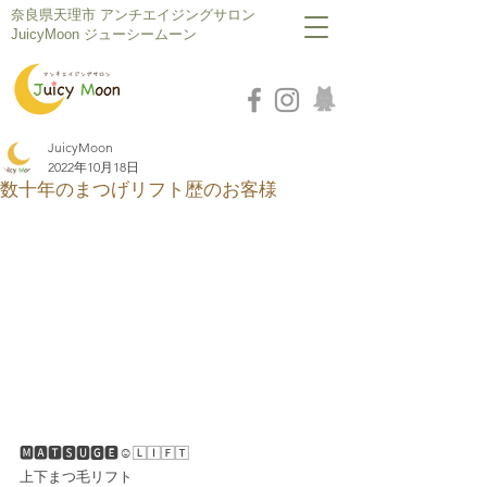
​奈良県天理市 アンチエイジングサロン
JuicyMoon ジューシームーン
JuicyMoon
2022年10月18日
数十年のまつげリフト歴のお客様
🅼🅰︎🆃🆂🆄🅶🅴☺︎🄻🄸🄵🅃
上下まつ毛リフト