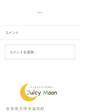
コメント
コメントを追加…
BDAベーシックアロマク
ミネラル燻製ベ
ラフト認定講師が誕生し
座、楽しんでい
ました
した
奈良県天理市遠田町