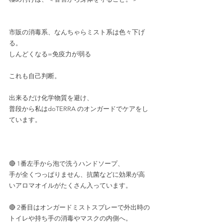
市販の消毒系、なんちゃらミスト系は色々下げ
る。
しんどくなる=免疫力が弱る
これも自己判断。
出来るだけ化学物質を避け、
普段から私はdoTERRA のオンガードでケアをし
ています。
🔴 1番左手から泡で洗うハンドソープ、
手が全くつっぱりません、抗菌などに効果が高
いアロマオイルがたくさん入っています。
🔴 2番目はオンガードミストスプレーで外出時の
トイレや持ち手の消毒やマスクの内側へ。