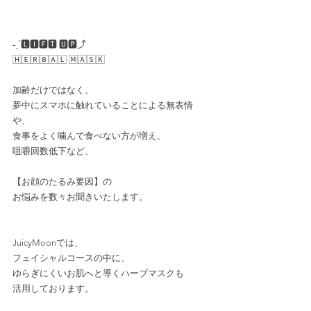
˗ˏˋ🅻🅸🅵🆃 🆄🅿︎⤴︎
🄷🄴🅁🄱🄰🄻 🄼🄰🅂🄺
加齢だけではなく、
夢中にスマホに触れていることによる無表情
や、
食事をよく噛んで食べない方が増え、
咀嚼回数低下など、
【お顔のたるみ要因】の
お悩みを数々お聞きいたします。
JuicyMoonでは、
フェイシャルコースの中に、
ゆらぎにくいお肌へと導くハーブマスクも
活用しております。