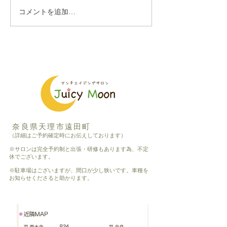
コメントを追加…
すずぎゼロ・電力ゼロ洗
ハーブスチーマ
剤！
パドレナージュ
奈良県天理市遠田町
（詳細はご予約確定時にお伝えしております）
※サロンは完全予約制と出張・研修もあります為、不定
休でございます。
※駐車場はございますが、間口が少し狭いです。車種を
お知らせくださると助かります。