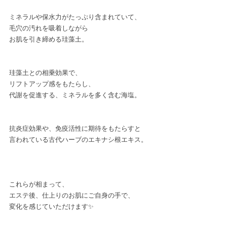
ミネラルや保水力がたっぷり含まれていて、
毛穴の汚れを吸着しながら
お肌を引き締める珪藻土。
珪藻土との相乗効果で、
リフトアップ感をもたらし、
代謝を促進する、ミネラルを多く含む海塩。
抗炎症効果や、免疫活性に期待をもたらすと
言われている古代ハーブのエキナシ根エキス。
これらが相まって、
エステ後、仕上りのお肌にご自身の手で、
変化を感じていただけます✨