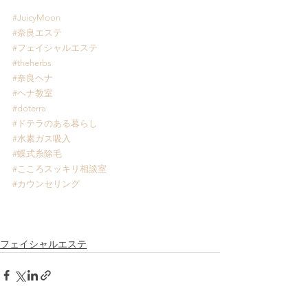
#JuicyMoon
#奈良エステ
#フェイシャルエステ
#theherbs
#奈良ヘナ
#ヘナ教室
#doterra
#ドテラのある暮らし
#水素ガス吸入
#蝶式糸除毛
#こころスッキリ相談室
#カウンセリング
フェイシャルエステ