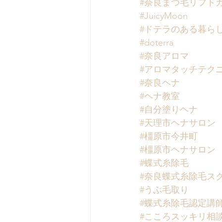
#奈良まつ毛リフト
#JuicyMoon
#ドテラのある暮ら
#doterra
#奈良アロマ
#アロマタッチテク
#奈良ヘナ
#ヘナ教室
#自分塗りヘナ
#天理市ヘナサロン
#橿原市今井町
#橿原市ヘナサロン
#蝶式糸除毛
#奈良蝶式糸除毛ス
#うぶ毛取り
#蝶式糸除毛認定講
#こころスッキリ相