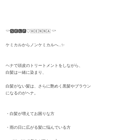
𓎡🆂🅴🅻🅵♡🄷🄴🄽🄽🄰 𓎡
ケミカルからノンケミカルへ...✨
ヘナで頭皮のトリートメントをしながら、
白髪は一緒に染まり、
白髪がない髪は、さらに艶めく黒髪やブラウン
になるのがヘナ。
・白髪が増えてお困りな方
・雨の日に広がる髪に悩んでいる方