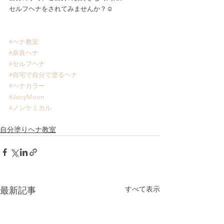
セルフヘナをされてみませんか？☺️
#ヘナ教室
#奈良ヘナ
#セルフヘナ
#自宅で自分で塗るヘナ
#ヘナカラー
#JuicyMoon
#ノンケミカル
自分塗りヘナ教室
すべて表示
最新記事