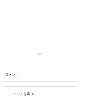
コメント
コメントを追加…
年内最後のヘナ教室も盛
自分で塗れるよ
り上がりました
る、ヘナ教室