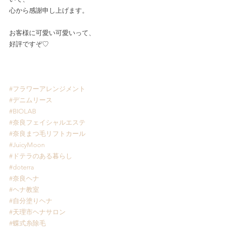
心から感謝申し上げます。
お客様に可愛い可愛いって、
好評ですぞ♡
#フラワーアレンジメント
#デニムリース
#BIOLAB
#奈良フェイシャルエステ
#奈良まつ毛リフトカール
#JuicyMoon
#ドテラのある暮らし
#doterra
#奈良ヘナ
#ヘナ教室
#自分塗りヘナ
#天理市ヘナサロン
#蝶式糸除毛