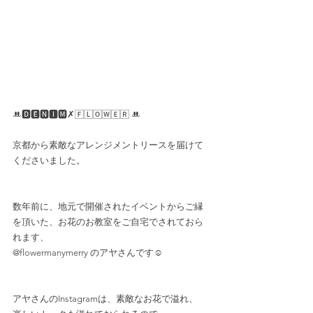
ꔚ🅳🅴🅽🅸🅼✗🄵🄻🄾🅆🄴🅁 ꔚ
京都から素敵なアレンジメントリースを届けて
くださいました。
数年前に、地元で開催されたイベントからご縁
を頂いた、お花のお教室をご自宅でされておら
れます、
@flowermanymerry のアヤさんです☺️
アヤさんのInstagramは、素敵なお花で溢れ、