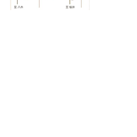
ご紹介者様
大切なお友達様・ご家族様をご紹介い
ただきますと、
その方のご予約日施術完了以降のお日
にちで、技術料から
15%割引
させてい
ただきます。
ご紹介を受けたご新規様
2回目以降のご予約の際、技術料から
15%割引
させていただきます。
※ただし、下記のメニューは対象外と