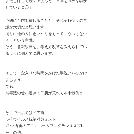
まだしばらく続くであろう、日本を世界を騒が
せているコ◯ナ...
予防に予防を重ねることと、それぞれ個々の意
識が大切だと思います。
周りに他の人に思いやりをもって、うつさない
ぞ！という意識。
そう、意識改革を、考え方改革を教えられてい
るように個人的に思います。
そして、念入りな時間をかけた手洗いを心がけ
ましょう。
でも、
消毒液の使い過ぎは手肌が荒れて本末転倒💧
そこで当店ではドア前に、
♡抗ウイルス抗菌対策ミスト
♡No香害のアロマルームフレグランススプレ
ー　の他、