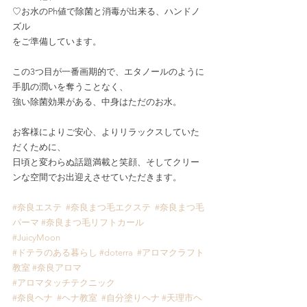
♡お水のPh値で除菌と消毒が出来る、ハンドノ
ズル
をご準備しています。
この3つ目が一番画期的で、エタノールのように
手肌の潤いを奪うことなく、
強い除菌効果がある、中身はただのお水。
お客様によりご安心、よりリラックスしていた
だくために、
日頃と変わらぬ話題満載と笑顔、そしてクリー
ンな空間でお出迎えさせていただきます。
#奈良エステ
#奈良まつ毛エクステ
#奈良まつ毛
パーマ
#奈良まつ毛リフトカール
#JuicyMoon
#ドテラのある暮らし
#doterra
#アロマクラフト
教室
#奈良アロマ
#アロマタッチテクニック
#奈良ヘナ
#ヘナ教室
#自分塗りヘナ
#天理市ヘ