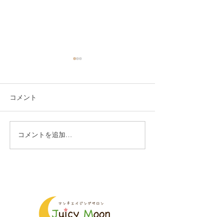
コメント
コメントを追加…
古民家サロンのアンティ
昭和の赤い郵便
ーク
来ました