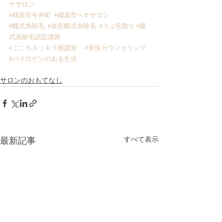
ナサロン
#橿原市今井町
#橿原市ヘナサロン
#蝶式糸除毛
#奈良蝶式糸除毛
#うぶ毛取り
#蝶
式糸除毛認定講師
#こころスッキリ相談室
#奈良カウンセリング
#パイロゲンのある生活
サロンのおもてなし
すべて表示
最新記事