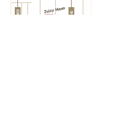
ご紹介者様
大切なお友達様・ご家族様をご紹介い
ただきますと、
その方のご予約日施術完了以降のお日
にちで、技術料から
15%割引
させてい
ただきます。