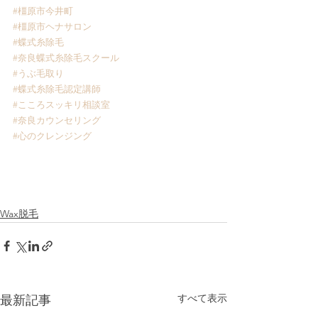
#橿原市今井町
#橿原市ヘナサロン
#蝶式糸除毛
#奈良蝶式糸除毛スクール
#うぶ毛取り
#蝶式糸除毛認定講師
#こころスッキリ相談室
#奈良カウンセリング
#心のクレンジング
Wax脱毛
すべて表示
最新記事