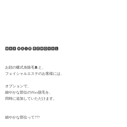
🆆🅰︎🆇 🅗🅐🅘🅡 🆁🅴🅼🅾︎🆅🅰︎🅻
お顔の蝶式糸除毛🧵と、
フェイシャルエステのお客様には、
オプションで、
細やかな部位のWax脱毛を、
同時に追加していただけます。
細やかな部位って???