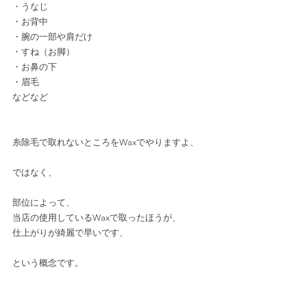
・うなじ
・お背中　
・腕の一部や肩だけ
・すね（お脚）
・お鼻の下
・眉毛
などなど
糸除毛で取れないところをWaxでやりますよ、
ではなく、
部位によって、
当店の使用しているWaxで取ったほうが、
仕上がりが綺麗で早いです、
という概念です。