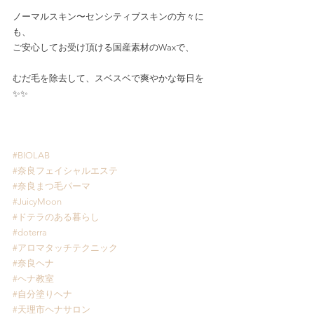
ノーマルスキン〜センシティブスキンの方々に
も、
ご安心してお受け頂ける国産素材のWaxで、
むだ毛を除去して、スベスベで爽やかな毎日を
✨✨
#BIOLAB
#奈良フェイシャルエステ
#奈良まつ毛パーマ
#JuicyMoon
#ドテラのある暮らし
#doterra
#アロマタッチテクニック
#奈良ヘナ
#ヘナ教室
#自分塗りヘナ
#天理市ヘナサロン