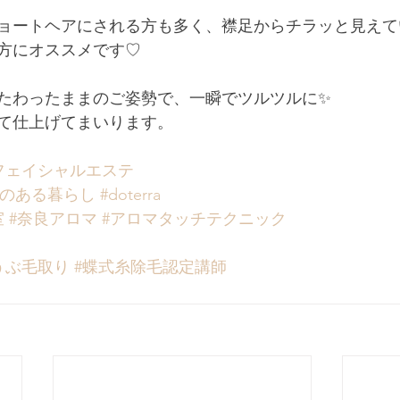
ョートヘアにされる方も多く、襟足からチラッと見えて
方にオススメです♡﻿
たわったままのご姿勢で、一瞬でツルツルに✨﻿
て仕上げてまいります。﻿
フェイシャルエステ
ラのある暮らし
#doterra
室
#奈良アロマ
#アロマタッチテクニック
うぶ毛取り
#蝶式糸除毛認定講師