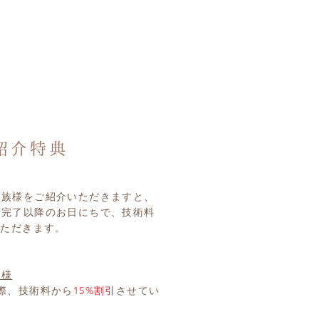
家族様をご紹介いただきますと、
術完了以降のお日にちで、技術料
いただきます。
規様
際、技術料から
15%割引
させてい