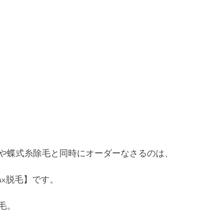
や蝶式糸除毛と同時にオーダーなさるのは、﻿
x脱毛】です。﻿
。﻿