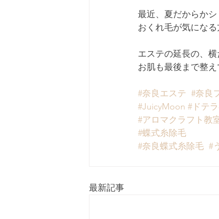
最近、夏だからかシ
おくれ毛が気になる
エステの延長の、横
お肌も最後まで整え
#奈良エステ
#奈良
#JuicyMoon
#ドテ
#アロマクラフト教
#蝶式糸除毛
#奈良蝶式糸除毛
#
最新記事