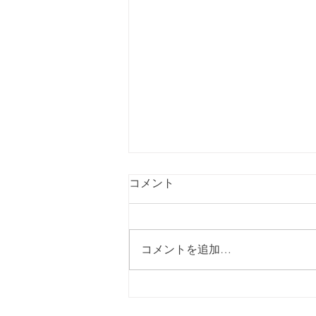
コメント
コメントを追加…
カップケーキ×エッセンシャ
ルオイル講座、楽しかったー