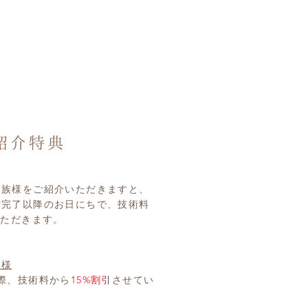
家族様をご紹介いただきますと、
術完了以降のお日にちで、技術料
いただきます。
規様
際、技術料から
15%割引
させてい