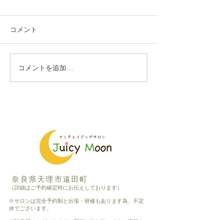
コメント
コメントを追加…
まつ毛もUVケアしましょ
まつ毛のケアを
う
人、ひてない人
奈良県天理市遠田町
（詳細はご予約確定時にお伝えしております）
※サロンは完全予約制と出張・研修もあります為、不定
休でございます。