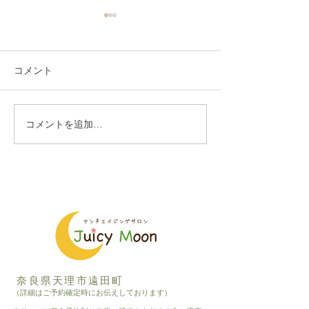
コメント
コメントを追加…
もうじき、ご定年をお迎
エクステで上品
えになられます
く
奈良県天理市遠田町
（詳細はご予約確定時にお伝えしております）