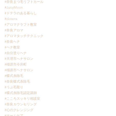
#奈良まつ毛リフトカール
#JuicyMoon
#ドテラのある暮らし
#doterra
#アロマクラフト教室
#奈良アロマ
#アロマタッチテクニック
#奈良ヘナ
#ヘナ教室
#自分塗りヘナ
#天理市ヘナサロン
#橿原市今井町
#橿原市ヘナサロン
#蝶式糸除毛
#奈良蝶式糸除毛
#うぶ毛取り
#蝶式糸除毛認定講師
#こころスッキリ相談室
#奈良カウンセリング
#心のクレンジング
#ホームケア