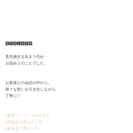
🅴🆈🅴🅻🅰︎🆂🅷﻿
直毛過ぎる自まつ毛が﻿
お悩みとのことでした。﻿
お客様との会話の中から、﻿
様々な想いを引き出しながら、﻿
丁寧に♡﻿
.﻿
.﻿
#奈良フェイシャルエステ
#奈良まつ毛エクステ
#奈良まつ毛パーマ