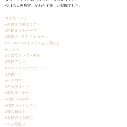
今月の天理教室、変わらず楽しい時間でした。
＃奈良エステ
#奈良まつ毛エクステ
#奈良まつ毛パーマ
#奈良まつ毛リフトカール
#JuicyMoon
#ドテラのある暮らし
#doterra
#アロマクラフト教室
#奈良アロマ
#アロマタッチテクニック
#奈良ヘナ
#ヘナ教室
#自分塗りヘナ
#天理市ヘナサロン
#橿原市今井町
#橿原市ヘナサロン
#蝶式糸除毛
#奈良蝶式糸除毛
#うぶ毛取り