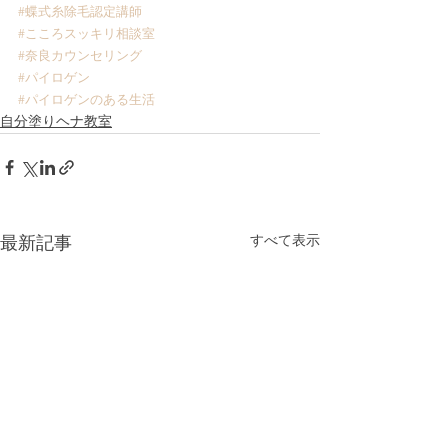
#蝶式糸除毛認定講師
#こころスッキリ相談室
#奈良カウンセリング
#パイロゲン
#パイロゲンのある生活
自分塗りヘナ教室
すべて表示
最新記事