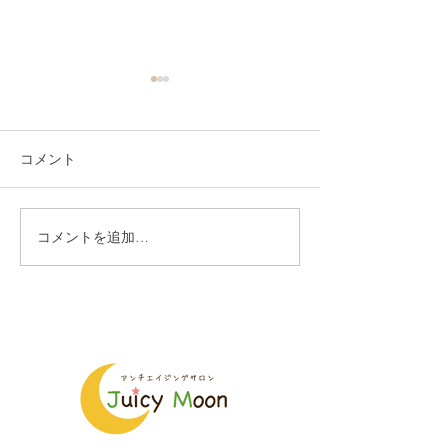
コメント
コメントを追加…
年内最後のヘナ教室も盛
自分で塗れるよ
り上がりました
る、ヘナ教室