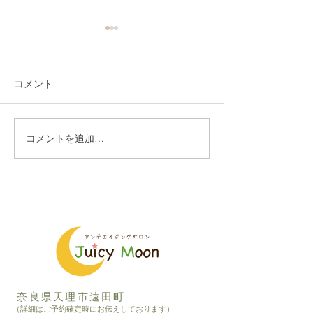
コメント
コメントを追加…
古民家サロンのアンティ
昭和の赤い郵便
ーク
来ました
奈良県天理市遠田町
（詳細はご予約確定時にお伝えしております）