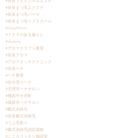
#奈良フェイシャルエステ
#奈良まつ毛エクステ
#奈良まつ毛パーマ
#奈良まつ毛リフトカール
#JuicyMoon
#ドテラのある暮らし
#doterra
#アロマクラフト教室
#奈良アロマ
#アロマタッチテクニック
#奈良ヘナ
#ヘナ教室
#自分塗りヘナ
#天理市ヘナサロン
#橿原市今井町
#橿原市ヘナサロン
#蝶式糸除毛
#奈良蝶式糸除毛
#うぶ毛取り
#蝶式糸除毛認定講師
#こころスッキリ相談室