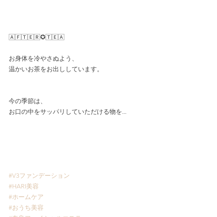
🄰🄵🅃🄴🅁✪🅃🄴🄰
お身体を冷やさぬよう、
温かいお茶をお出ししています。
今の季節は、
お口の中をサッパリしていただける物を...
#V3ファンデーション
#HARI美容
#ホームケア
#おうち美容