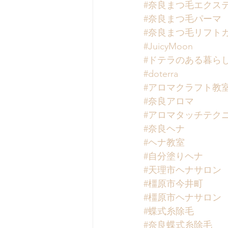
#奈良まつ毛エクス
#奈良まつ毛パーマ
#奈良まつ毛リフト
#JuicyMoon
#ドテラのある暮ら
#doterra
#アロマクラフト教
#奈良アロマ
#アロマタッチテク
#奈良ヘナ
#ヘナ教室
#自分塗りヘナ
#天理市ヘナサロン
#橿原市今井町
#橿原市ヘナサロン
#蝶式糸除毛
#奈良蝶式糸除毛