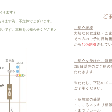
おります）
あります為、不定休でございます。
ご紹介者様
狭いです。車種をお知らせくださると
大切なお友達様・ご
その方のご予約日施
から
15%割引
させて
ご紹介を受けたご新
2回目以降のご予約の
ただきます。
※ただし、下記のメ
ご了承ください。
・各教室の受講
・こころスッキリ相
・まつげカール