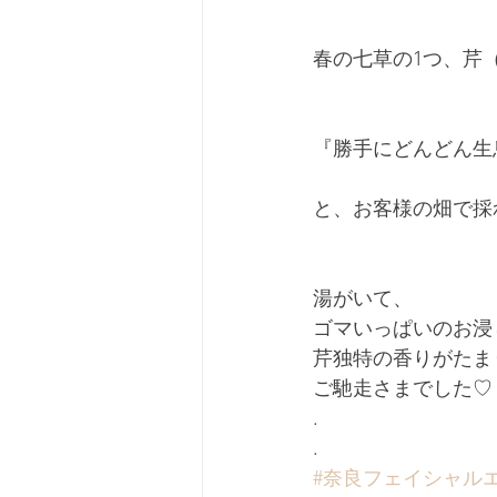
春の七草の1つ、芹（
『勝手にどんどん生
と、お客様の畑で採
湯がいて、﻿
ゴマいっぱいのお浸
芹独特の香りがたま
ご馳走さまでした♡﻿
.﻿
.﻿
#奈良フェイシャル