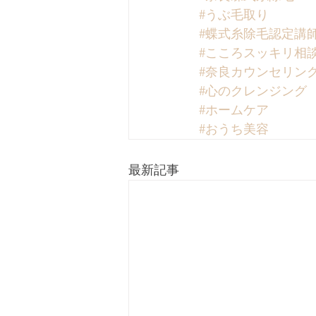
#うぶ毛取り
#蝶式糸除毛認定講
#こころスッキリ相
#奈良カウンセリン
#心のクレンジング
#ホームケア
#おうち美容
最新記事