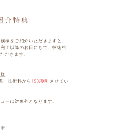
家族様をご紹介いただきますと、
術完了以降のお日にちで、技術料
いただきます。
規様
際、技術料から
15%割引
させてい
ニューは対象外となります。
談室