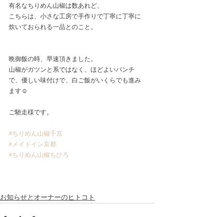
有名なちりめん山椒は数あれど、
こちらは、小さな工房で手作りで丁寧に丁寧に
炊いておられる一品とのこと。
晩御飯の時、早速頂きました。
山椒がガツンと系ではなく、ほどよいパンチ
で、優しい味付けで、白ご飯がいくらでも進み
ます☺️
ご馳走様です。
#ちりめん山椒千京
#メイドイン京都
#ちりめん山椒ちひろ
お知らせとオーナーのヒトコト