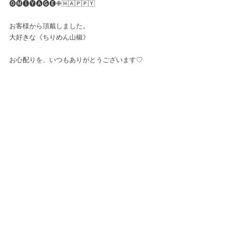
🅞🅜🅘🅨🅐🅖🅔❉🄷🄰🄿🄿🅈
お客様から頂戴しました。
大好きな《ちりめん山椒》
お心配りを、いつもありがとうございます♡