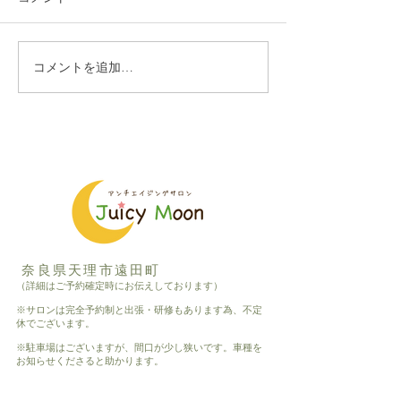
コメントを追加…
第二回ねぶっかマルシェ
第一回ねぶっか
開催します
ェ、大盛況にて
した
奈良県天理市遠田町
（詳細はご予約確定時にお伝えしております）
※サロンは完全予約制と出張・研修もあります為、不定
休でございます。
※駐車場はございますが、間口が少し狭いです。車種を
お知らせくださると助かります。